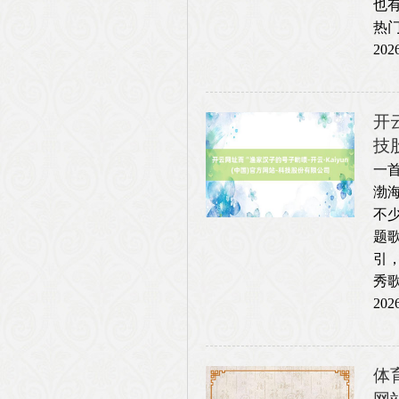
也
热门
202
开
技
一首
渤海
不少
题
引
秀歌
202
体