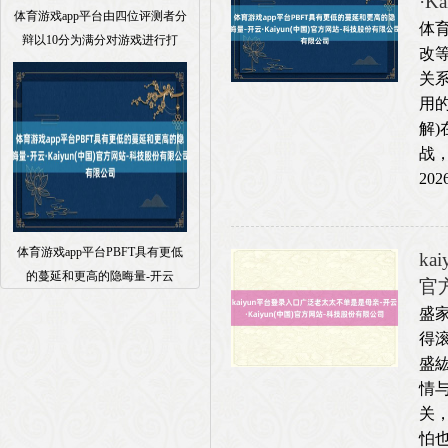
·K
体育游戏app平台由四位评测者分
体
辩以10分为满分对游戏进行打
改
关
用的
解
战，
202
体育游戏app平台PBFT具有更低
ka
的蔓延和更高的隐晦量-开云
官
盛
得
盛
情
关
怕也